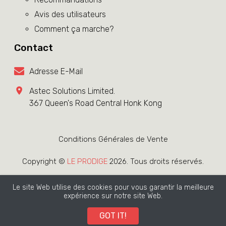
Avis des utilisateurs
Comment ça marche?
Contact
Adresse E-Mail
Astec Solutions Limited.
367 Queen's Road Central Honk Kong
Conditions Générales de Vente
Copyright ©
LE PRODIGE
2026. Tous droits réservés.
Le site Web utilise des cookies pour vous garantir la meilleure
LeProdige accorde à ses clients un délai de
14 jours
expérience sur notre site Web.
pour
demander un remboursement sur tous ses
GOT IT!
produits/services .